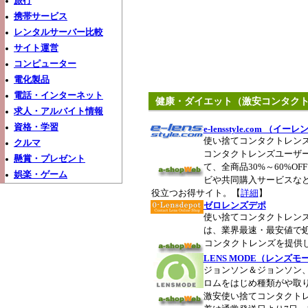
旅行
携帯サービス
レンタルサーバー比較
サイト運営
コンピューター
電化製品
電話・インターネット
健康・ダイエット（激安コンタク
求人・アルバイト情報
資格・学習
e-lensstyle.com （
使い捨てコンタクトレン
クルマ
コンタクトレンズユーザ
懸賞・プレゼント
て、全商品30%～60%O
娯楽・ゲーム
ビや共同購入サービスな
役立つお得サイト。【
詳細
】
ゼロレンズデポ
使い捨てコンタクトレン
は、業界最速・最安値で
コンタクトレンズを提供
LENS MODE（レンズモ
ジョンソン＆ジョンソン
ロムをはじめ種類がや取
激安使い捨てコンタクト