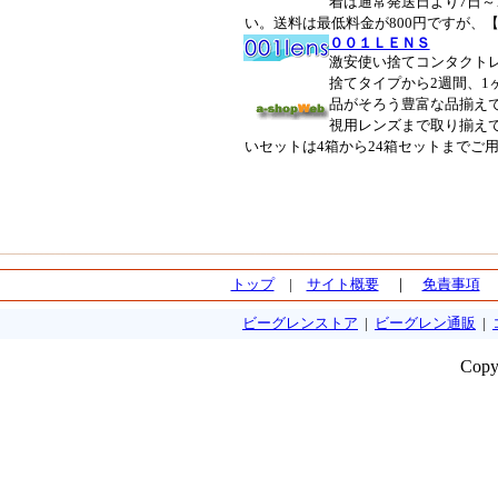
着は通常発送日より7日～
い。送料は最低料金が800円ですが、
００１ＬＥＮＳ
激安使い捨てコンタクト
捨てタイプから2週間、1
品がそろう豊富な品揃え
視用レンズまで取り揃え
いセットは4箱から24箱セットまでご
トップ
|
サイト概要
｜
免責事項
ビーグレンストア
|
ビーグレン通販
|
Copy