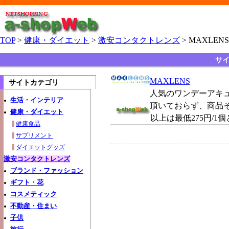
TOP
>
健康・ダイエット
>
激安コンタクトレンズ
> MAXLENS
サイ
MAXLENS
サイトカテゴリ
人気のワンデーアキュ
生活・インテリア
頂いておらず、商品そ
健康・ダイエット
以上は最低275円/1
健康食品
サプリメント
ダイエットグッズ
激安コンタクトレンズ
ブランド・ファッション
ギフト・花
コスメティック
不動産・住まい
子供