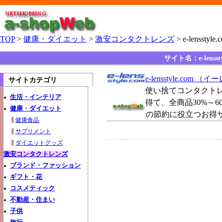
TOP
>
健康・ダイエット
>
激安コンタクトレンズ
> e-lenss
サイト名：e-lens
e-lensstyle.com
サイトカテゴリ
使い捨てコンタクト
生活・インテリア
得て、全商品30%～
健康・ダイエット
の節約に役立つお得
健康食品
サプリメント
ダイエットグッズ
激安コンタクトレンズ
ブランド・ファッション
ギフト・花
コスメティック
不動産・住まい
子供