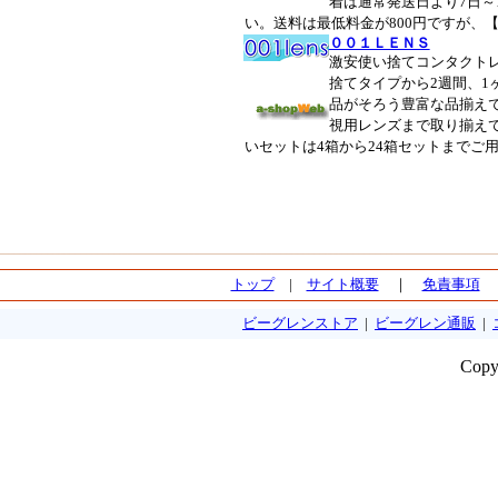
着は通常発送日より7日～
い。送料は最低料金が800円ですが、
００１ＬＥＮＳ
激安使い捨てコンタクト
捨てタイプから2週間、1
品がそろう豊富な品揃え
視用レンズまで取り揃え
いセットは4箱から24箱セットまでご
トップ
|
サイト概要
｜
免責事項
ビーグレンストア
|
ビーグレン通販
|
Copy