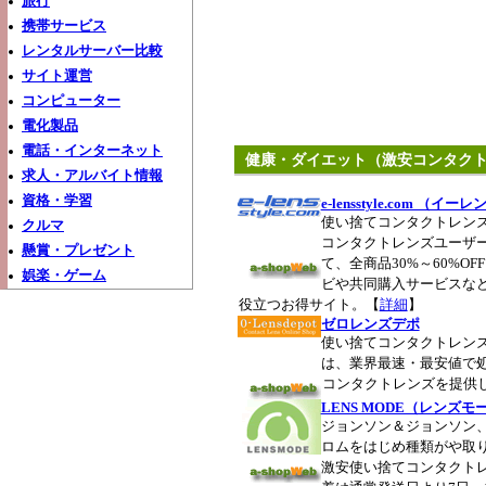
旅行
携帯サービス
レンタルサーバー比較
サイト運営
コンピューター
電化製品
電話・インターネット
健康・ダイエット（激安コンタク
求人・アルバイト情報
資格・学習
e-lensstyle.com （
使い捨てコンタクトレン
クルマ
コンタクトレンズユーザ
懸賞・プレゼント
て、全商品30%～60%O
娯楽・ゲーム
ビや共同購入サービスな
役立つお得サイト。【
詳細
】
ゼロレンズデポ
使い捨てコンタクトレン
は、業界最速・最安値で
コンタクトレンズを提供
LENS MODE（レンズモ
ジョンソン＆ジョンソン
ロムをはじめ種類がや取
激安使い捨てコンタクト