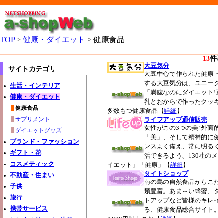
TOP
>
健康・ダイエット
> 健康食品
13
件
大豆気分
サイトカテゴリ
大豆中心で作られた健康
する大豆気分は、ユニー
生活・インテリア
「満腹なのにダイエット!
健康・ダイエット
乳とおからで作ったクッ
健康食品
多数もつ健康食品【
詳細
】
サプリメント
ライフアップ通信販売
女性がこの3つの美”外面
ダイエットグッズ
「美」、そして精神的に健
ブランド・ファッション
ンスよく備え、常に明る
ギフト・花
活できるよう、130社の
コスメティック
イエット」「健康」【
詳細
】
タイトショップ
不動産・住まい
南の島の自然食品からこ
子供
類豊富。あま～い蜂蜜、
旅行
トアップなど皆様のキレ
携帯サービス
る、健康食品総合サイト