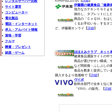
6,000円以上のお【
詳細
】
レンタルサーバー比較
伊藤園の健康食品「健康
サイト運営
強力なカテキンＥＧＣｇ
コンピューター
抽出し、タブレットにし
電化製品
商品の「ＣｏＱ10」をは
くるお手伝いを」するタ
電話・インターネット
ど、伊藤園オンライ
【
詳細
】
求人・アルバイト情報
資格・学習
クルマ
懸賞・プレゼント
ほほえみクラブ ネット
娯楽・ゲーム
健康食品通販サイトの中
商品が選びやすい構成。
など関節痛・ふしぶしの
食品を数多く提供してい
購入するより低価格で【
詳細
】
ヴイボ
飲料水部門で全米１位に
「VIVO」の販売。【
詳細