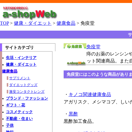
TOP
>
健康・ダイエット
>
健康食品
> 免疫堂
サ
免疫堂
サイトカテゴリ
痔のお薬のレンシン
生活・インテリア
ット関連商品。また
健康・ダイエット
健康食品
免疫堂にはこのような商品があり
サプリメント
ダイエットグッズ
激安コンタクトレンズ
・
キノコ関連健康食品
ブランド・ファッション
アガリスク、メシマコブ、しい
ギフト・花
コスメティック
・
黒酢
不動産・住まい
黒酢加工食品。
子供