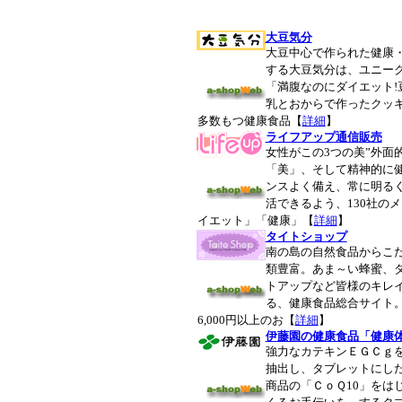
大豆気分
大豆中心で作られた健康
する大豆気分は、ユニー
「満腹なのにダイエット!
乳とおからで作ったクッ
多数もつ健康食品【
詳細
】
ライフアップ通信販売
女性がこの3つの美”外面
「美」、そして精神的に健
ンスよく備え、常に明る
活できるよう、130社の
イエット」「健康」【
詳細
】
タイトショップ
南の島の自然食品からこ
類豊富。あま～い蜂蜜、
トアップなど皆様のキレ
る、健康食品総合サイト
6,000円以上のお【
詳細
】
伊藤園の健康食品「健康
強力なカテキンＥＧＣｇ
抽出し、タブレットにし
商品の「ＣｏＱ10」をは