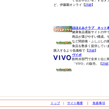
くるお手伝いを」するタ
ど、伊藤園オンライ
【
詳細
】
ほほえみクラブ ネット
健康食品通販サイトの中
商品が選びやすい構成。
など関節痛・ふしぶしの
食品を数多く提供してい
購入するより低価格で【
詳細
】
ヴイボ
飲料水部門で全米１位に
「VIVO」の販売。【
詳細
トップ
|
サイト概要
｜
免責事項