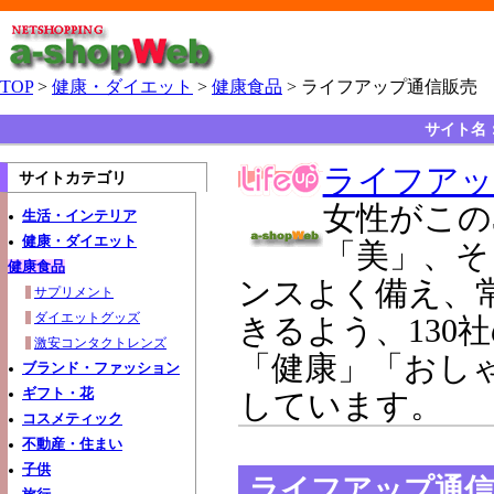
TOP
>
健康・ダイエット
>
健康食品
> ライフアップ通信販売
サイト名
ライフアッ
サイトカテゴリ
女性がこの
生活・インテリア
健康・ダイエット
「美」、そ
健康食品
ンスよく備え、
サプリメント
ダイエットグッズ
きるよう、130
激安コンタクトレンズ
「健康」「おし
ブランド・ファッション
ギフト・花
しています。
コスメティック
不動産・住まい
子供
ライフアップ通信