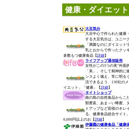
健康・ダイエット
大豆気分
大豆中心で作られた健康
する大豆気分は、ユニー
「満腹なのにダイエット!
乳とおからで作ったクッ
多数もつ健康食品【
詳細
】
ライフアップ通信販売
女性がこの3つの美”外面
「美」、そして精神的に健
ンスよく備え、常に明る
活できるよう、130社の
イエット」「健康」【
詳細
】
タイトショップ
南の島の自然食品からこ
類豊富。あま～い蜂蜜、
トアップなど皆様のキレ
る、健康食品総合サイト
6,000円以上のお【
詳細
】
伊藤園の健康食品「健康