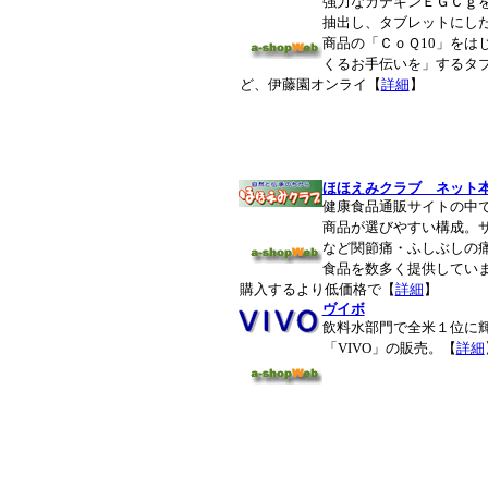
強力なカテキンＥＧＣｇ
抽出し、タブレットにし
商品の「ＣｏＱ10」をは
くるお手伝いを」するタ
ど、伊藤園オンライ
【
詳細
】
ほほえみクラブ ネット
健康食品通販サイトの中
商品が選びやすい構成。
など関節痛・ふしぶしの
食品を数多く提供してい
購入するより低価格で【
詳細
】
ヴイボ
飲料水部門で全米１位に
「VIVO」の販売。【
詳細