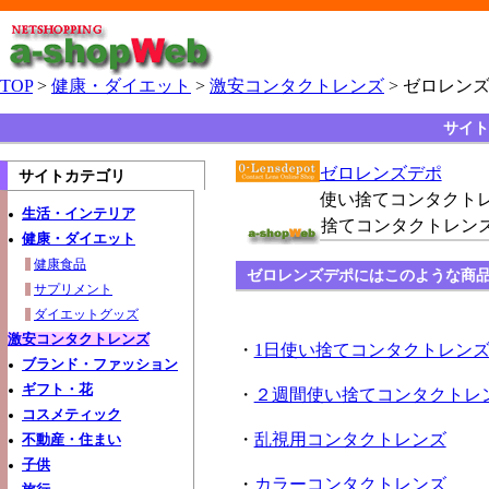
TOP
>
健康・ダイエット
>
激安コンタクトレンズ
> ゼロレン
サイト
ゼロレンズデポ
サイトカテゴリ
使い捨てコンタクト
生活・インテリア
捨てコンタクトレン
健康・ダイエット
健康食品
ゼロレンズデポにはこのような商
サプリメント
ダイエットグッズ
激安コンタクトレンズ
・
1日使い捨てコンタクトレン
ブランド・ファッション
ギフト・花
・
２週間使い捨てコンタクトレ
コスメティック
・
乱視用コンタクトレンズ
不動産・住まい
子供
・
カラーコンタクトレンズ