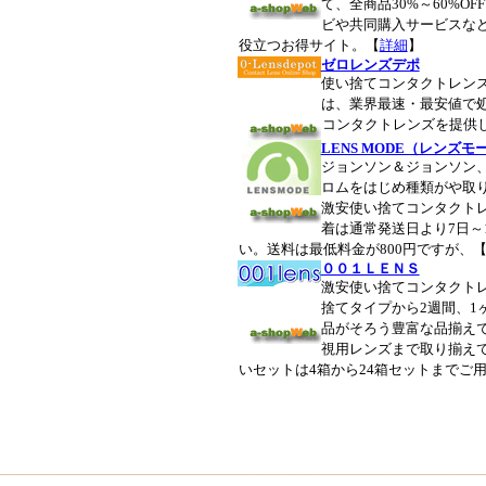
て、全商品30%～60%O
ビや共同購入サービスな
役立つお得サイト。【
詳細
】
ゼロレンズデポ
使い捨てコンタクトレン
は、業界最速・最安値で
コンタクトレンズを提供
LENS MODE（レンズモ
ジョンソン＆ジョンソン
ロムをはじめ種類がや取
激安使い捨てコンタクト
着は通常発送日より7日～
い。送料は最低料金が800円ですが、
００１ＬＥＮＳ
激安使い捨てコンタクト
捨てタイプから2週間、1
品がそろう豊富な品揃え
視用レンズまで取り揃え
いセットは4箱から24箱セットまでご