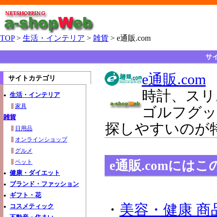
TOP
>
生活・インテリア
>
雑貨
> e通販.com
サイ
e通販.com
サイトカテゴリ
時計、スリ
生活・インテリア
家具
ゴルフグッ
雑貨
探しやすいのが
日用品
オンラインショップ
グルメ
e通販.comには
ペット
健康・ダイエット
ブランド・ファッション
ギフト・花
・
美容・健康 商
コスメティック