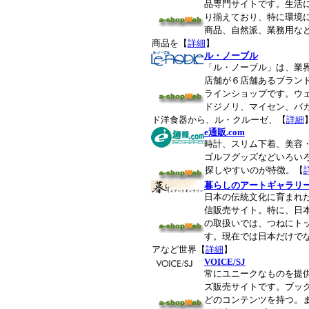
品専門サイトです。生活
り揃えており、特に環境
商品、自然派、業務用な
商品を【
詳細
】
ル・ノーブル
「ル・ノーブル」は、業界
店舗が６店舗あるブラン
ラインショップです。ウ
ドジノリ、マイセン、バ
ド洋食器から、ル・クルーゼ、【
詳細
e通販.com
時計、スリム下着、美容
ゴルフグッズなどいろい
探しやすいのが特徴。【
暮らしのアートギャラリ
日本の伝統文化に育まれ
信販売サイト。特に、日
の取扱いでは、つねにト
す。現在では日本だけで
アなど世界【
詳細
】
VOICE/SJ
常にユニークなものを提
ズ販売サイトです。ブッ
どのコンテンツを持つ。