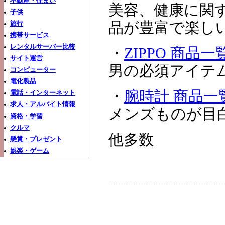
不動産・住まい
美容、健康に関
子供
品が豊富で楽し
旅行
携帯サービス
レンタルサーバー比較
・
ZIPPO 商品一
サイト運営
男の必須アイテムZ
コンピューター
電化製品
・
腕時計 商品一
電話・インターネット
求人・アルバイト情報
メンズものが目白
資格・学習
クルマ
他多数
懸賞・プレゼント
娯楽・ゲーム