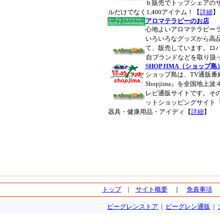
ｂ販売でトップシェアの
ルだけでなく1,400アイテム！【
詳細
】
アロマテラピーのお店
心地よいアロマテラピー
いろいろなグッズから高
て、販売しています。ロ
自ブランドなどを取り扱
SHOPJIMA（ショップ島
ショップ島は、TV通販番
Shopjima』を全国地
レビ通販サイトです。その
ットショッピングサイト「S
器具・健康用品・アイディ【
詳細
】
トップ
|
サイト概要
｜
免責事項
ビーグレンストア
|
ビーグレン通販
|