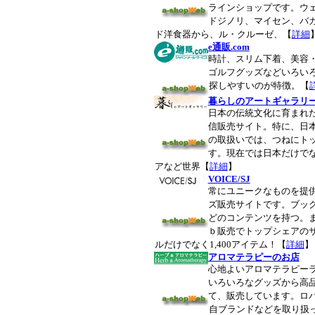
ラインショップです。ウ
ドジノリ、マイセン、バ
ド洋食器から、ル・クルーゼ、【
詳細
e通販.com
時計、スリム下着、美容
ゴルフグッズなどいろい
探しやすいのが特徴。【
暮らしのアートギャラリ
日本の伝統文化に育まれ
信販売サイト。特に、日
の取扱いでは、つねにト
す。現在では日本だけで
アなど世界【
詳細
】
VOICE/SJ
常にユニークなものを提
ズ販売サイトです。ブッ
どのコンテンツを持つ。
ｂ販売でトップシェアの
ルだけでなく1,400アイテム！【
詳細
】
アロマテラピーのお店
心地よいアロマテラピー
いろいろなグッズから高
て、販売しています。ロ
自ブランドなどを取り扱