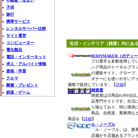
不動産・住まい
子供
旅行
携帯サービス
レンタルサーバー比較
サイト運営
コンピューター
生活・インテリア（雑貨）内にあ
電化製品
BODYMAKER（ボディ
電話・インターネット
プロ選手も多数使用して
求人・アルバイト情報
ング用品のトータルブランド
資格・学習
の通販サイト。グローブ
クルマ
ギナーにも使いやすいア
価格で提供しています。【
詳細
】
懸賞・プレゼント
雑貨屋
娯楽・ゲーム
雑貨屋は日用品6,000点
品専門サイトです。生活
り揃えており、特に環境
商品、自然派、業務用な
商品を【
詳細
】
ル・ノーブル
「ル・ノーブル」は、業界
店舗が６店舗あるブラン