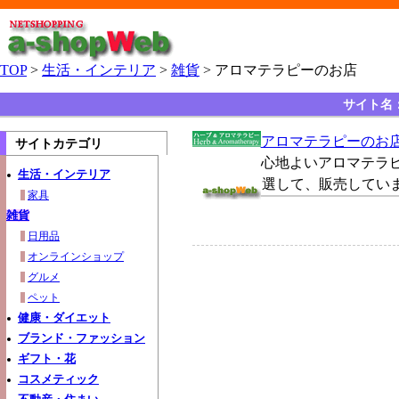
TOP
>
生活・インテリア
>
雑貨
> アロマテラピーのお店
サイト名
アロマテラピーのお
サイトカテゴリ
心地よいアロマテラ
生活・インテリア
選して、販売してい
家具
雑貨
日用品
オンラインショップ
グルメ
ペット
健康・ダイエット
ブランド・ファッション
ギフト・花
コスメティック