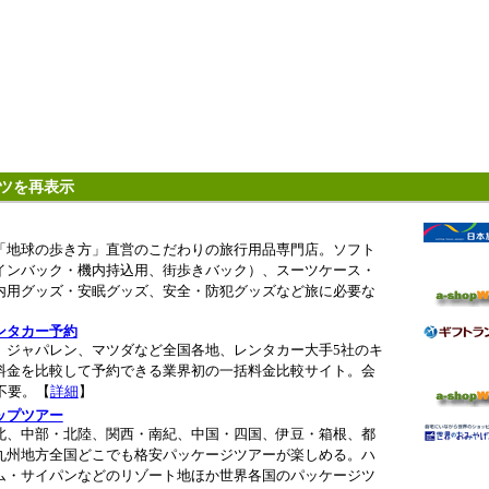
ツを再表示
「地球の歩き方」直営のこだわりの旅行用品専門店。ソフト
インバック・機内持込用、街歩きバック）、スーツケース・
内用グッズ・安眠グッズ、安全・防犯グッズなど旅に必要な
ンタカー予約
、ジャパレン、マツダなど全国各地、レンタカー大手5社のキ
料金を比較して予約できる業界初の一括料金比較サイト。会
不要。【
詳細
】
ップツアー
北、中部・北陸、関西・南紀、中国・四国、伊豆・箱根、都
九州地方全国どこでも格安パッケージツアーが楽しめる。ハ
ム・サイパンなどのリゾート地ほか世界各国のパッケージツ