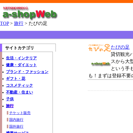
TOP
>
旅行
> たびの足
たびの足
サイトカテゴリ
貸切観光
生活・インテリア
スから大
健康・ダイエット
という手
ブランド・ファッション
も！まずは登録不要
ギフト・花
コスメティック
不動産・住まい
子供
旅行
チケット販売
国内旅行
国外旅行