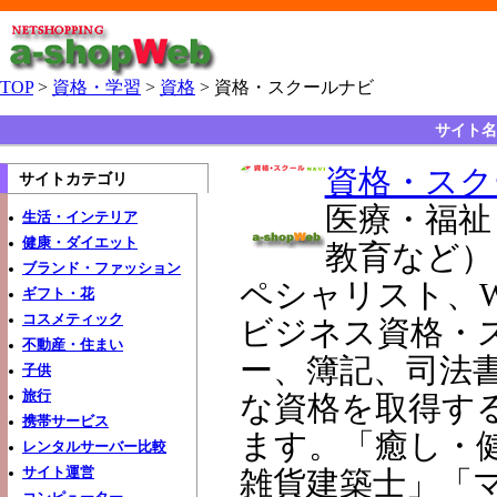
TOP
>
資格・学習
>
資格
> 資格・スクールナビ
サイト名
資格・スク
サイトカテゴリ
医療・福祉
生活・インテリア
健康・ダイエット
教育など）
ブランド・ファッション
ペシャリスト、
ギフト・花
コスメティック
ビジネス資格・
不動産・住まい
ー、簿記、司法
子供
旅行
な資格を取得す
携帯サービス
ます。「癒し・
レンタルサーバー比較
サイト運営
雑貨建築士」「