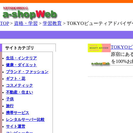
TOP
>
資格・学習
>
学習教育
> TOKYOビューティアドバイ
TOKYO
サイトカテゴリ
原宿にあ
生活・インテリア
を100%
健康・ダイエット
ブランド・ファッション
ギフト・花
コスメティック
不動産・住まい
子供
旅行
携帯サービス
レンタルサーバー比較
サイト運営