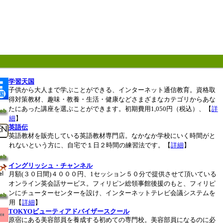
学習天国
子供から大人まで学ぶことができる、インターネット通信教育。資格取
得対策教材、趣味・教養・生活・健康などさまざまなカテゴリからあな
たにあった講座を選ぶことができます。初期費用1,050円（税込）、【
詳
細
】
英語伝
英語教材を販売している英語教材専門店。なかなか学校にいく時間がと
れないという方に、自宅で１日２時間の練習法です。【
詳細
】
イングリッシュ・チャンネル
月額(３０日間)４０００円、1セッション５０分で提供させて頂いている
オンライン英会話サービス。フィリピン総領事館後援のもと、フィリピ
ンにチューターセンターを設け、インターネットテレビ会議システムを
用【
詳細
】
TOKYOビューティアドバイザースクール
原宿にある美容部員を養成する初めての専門校。美容部員になるのに必