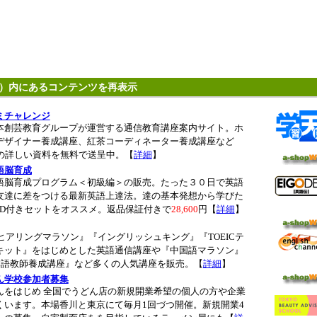
）内にあるコンテンツを再表示
ミチャレンジ
本創芸教育グループが運営する通信教育講座案内サイト。ホ
デザイナー養成講座、紅茶コーディネーター養成講座など
の詳しい資料を無料で送呈中。【
詳細
】
語脳育成
語脳育成プログラム＜初級編＞の販売。たった３０日で英語
友達に差をつける最新英語上達法。達の基本発想から学びた
VD付きセットをオススメ。返品保証付きで
28,600
円【
詳細
】
間ヒアリングマラソン』『イングリッシュキング』『TOEICテ
キット』をはじめとした英語通信講座や『中国語マラソン』
日本語教師養成講座』など多くの人気講座を販売。【
詳細
】
ん学校参加者募集
んをはじめ 全国でうどん店の新規開業希望の個人の方や企業
くいます。本場香川と東京にて毎月1回づつ開催。新規開業4