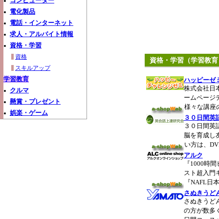
コンピューター
電化製品
電話・インターネット
求人・アルバイト情報
資格・学習
資格
資格・学習（学習教育
スキルアップ
学習教育
ハッピーゼ
株式会社日
クルマ
ームページ
懸賞・プレゼント
様々な講座
娯楽・ゲーム
３０日間英
３０日間英
脳を育成し
い方は、D
アルク
『1000時
スト超入門
『NAFL
さぬきうど
さぬきうど
の方が数多