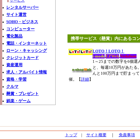
サービス
レンタルサーバー
サイト運営
SOHO・ビジネス
コンピューター
電化製品
携帯サービス（懸賞）内にあるコ
電話・インターネット
ローン・キャッシング
LOTO！LOTO！
i-mode
,
EZWeb
,
Vodafone
クレジットカード
1～25までの数字を6個
資産運用
と、毎週10万円があたる
求人・アルバイト情報
んと100万円まで貯まっ
資格・学習
催。【
詳細
】
クルマ
懸賞・プレゼント
娯楽・ゲーム
トップ
|
サイト概要
｜
免責事項