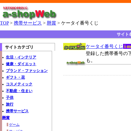
TOP
>
携帯サービス
>
懸賞
> ケータイ番号くじ
サイト
ケータイ番号くじ
i-m
サイトカテゴリ
登録した携帯番号の下
生活・インテリア
も。
健康・ダイエット
ブランド・ファッション
ギフト・花
コスメティック
不動産・住まい
子供
旅行
携帯サービス
懸賞
ゲーム