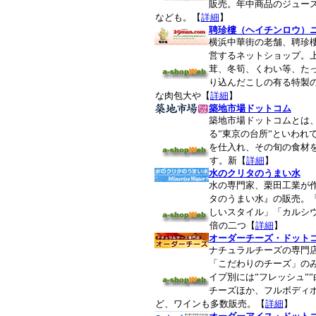
販売。年中商品のジュー
なども。【
詳細
】
聘珍樓（ヘイチンロウ）
横浜中華街の老舗、聘珍
営するネットショップ。
茸、冬筍、くわい等、た
り込んだこしの有る特製
な肉包大や【
詳細
】
築地市場ドットコム
築地市場ドットコムとは
る”東京の台所”といわれ
を仕入れ、その旬の食材
す。新【
詳細
】
水のクリタのうまい水
水の専門家、栗田工業が
タのうまい水』の販売。
しいスタイル」「カルシ
倍の二つ【
詳細
】
オーダーチーズ・ドット
ナチュラルチーズの専門
「こだわりのチーズ」の
イプ別には”フレッシュ””
チーズほか、フルボディ
ど、ワインも多数販売。【
詳細
】