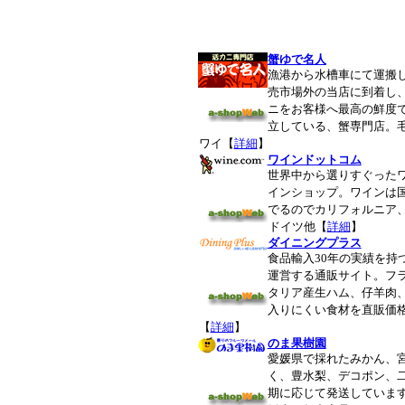
蟹ゆで名人
漁港から水槽車にて運搬
売市場外の当店に到着し
ニをお客様へ最高の鮮度
立している、蟹専門店。
ワイ【
詳細
】
ワインドットコム
世界中から選りすぐった
インショップ。ワインは
でるのでカリフォルニア
ドイツ他【
詳細
】
ダイニングプラス
食品輸入30年の実績を持
運営する通販サイト。フ
タリア産生ハム、仔羊肉
入りにくい食材を直販価
【
詳細
】
のま果樹園
愛媛県で採れたみかん、
く、豊水梨、デコポン、
期に応じて発送していま