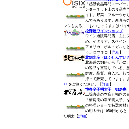
「感動食品専門スーパー
ンターネット上の食品専
イト。野菜・フルーツか
んでもあります。産直も
ンツもある。「おいしっくす」はバイ
松澤屋ワインショップ
ワイン通販専門店。主に
め、イタリア、スペイン
アメリカ、ポルトガルな
う。ロマネコ【
詳細
】
北釧水産（ほくせんすい
北海道の釧路から「かに
の逸品を直送している、
鮮度、品質、身入れ、茹
持って販売しています。
り
をご覧ください。【
詳細
】
博多辛子明太子 椒房庵（し
工場直売の本店と福岡の
「椒房庵の辛子明太子」
の料理ショーで特選素材
の明太子は1050円から
た明太【
詳細
】