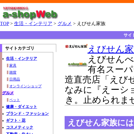
TOP
>
生活・インテリア
>
グルメ
> えびせん家族
サイ
えびせん家
サイトカテゴリ
えびせんべ
生活・インテリア
家具
有名スーパ
雑貨
造直売店「えび
日用品
オンラインショップ
なみに『えーシ
グルメ
き。止められま
ペット
健康・ダイエット
ブランド・ファッション
えびせん家族には
ギフト・花
コスメティック