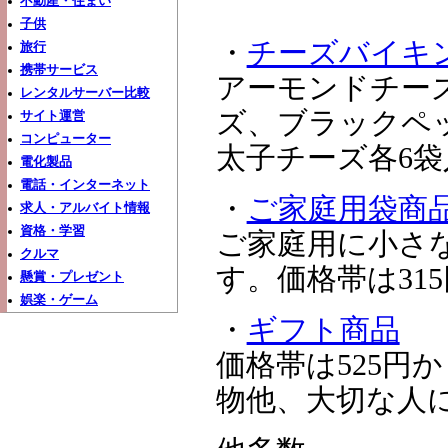
不動産・住まい
子供
・
チーズバイキ
旅行
携帯サービス
アーモンドチー
レンタルサーバー比較
ズ、ブラックペ
サイト運営
コンピューター
太子チーズ各6袋
電化製品
電話・インターネット
・
ご家庭用袋商
求人・アルバイト情報
資格・学習
ご家庭用に小さ
クルマ
す。価格帯は31
懸賞・プレゼント
娯楽・ゲーム
・
ギフト商品
価格帯は525円
物他、大切な人