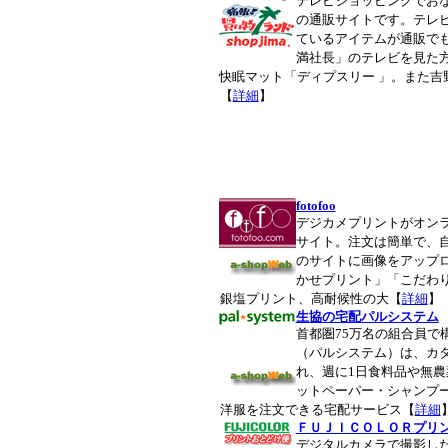
テレビショッピングでお
の通販サイトです。テレ
ているアイテムが通販で
満社長」のテレビを見た
快眠マット「ディプスリー 」。また吉
【
詳細
】
fotofoo
デジカメプリントがオン
サイト。注文は簡単で、自宅
のサイトに画像をアップ
かせプリント」「こだわ
銀塩プリント、高耐候性の大【
詳細
】
生協の宅配パルシステム
首都圏75万名の組合員で
（パルシステム）は、カ
れ、週に1日食料品や無
ットペーパー・シャンプ
洋服を注文できる宅配サービス【
詳細
ＦＵＪＩＣＯＬＯＲプリ
デジタルカメラで撮影し