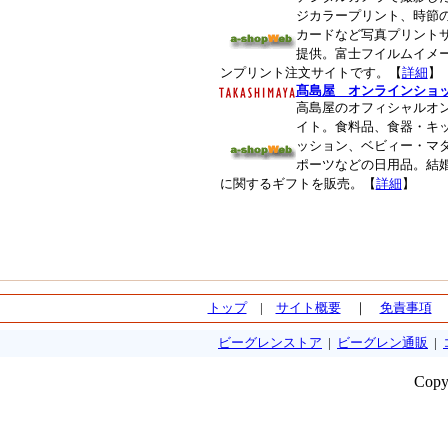
ジカラープリント、時節
カードなど写真プリント
提供。富士フイルムイメ
ンプリント注文サイトです。【
詳細
】
髙島屋 オンラインショ
高島屋のオフィシャルオ
イト。食料品、食器・キ
ッション、ベビィー・マ
ポーツなどの日用品。結
に関するギフトを販売。【
詳細
】
トップ
|
サイト概要
｜
免責事項
ビーグレンストア
|
ビーグレン通販
|
Copy