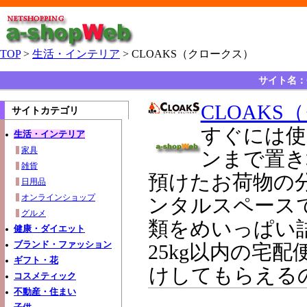
TOP
>
生活・インテリア
> CLOAKS（クロークス）
サイト名：
CLOAKS
サイトカテゴリ
すぐには使
生活・インテリア
家具
ンまで置き
雑貨
預けたお荷物の
日用品
オンラインショップ
ンタルスペース
グルメ
類をめいっぱい詰
健康・ダイエット
ブランド・ファッション
25kg以内の宅
ギフト・花
けしてもらえる
コスメティック
不動産・住まい