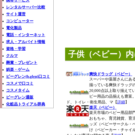
携帯サービス
レンタルサーバー比較
サイト運営
コンピューター
電化製品
電話・インターネット
求人・アルバイト情報
資格・学習
子供（ベビー）内
クルマ
懸賞・プレゼント
娯楽・ゲーム
爽快ドラッグ（ベビー）
ビーグレン(b.glen)口コミ
スーパーや薬屋さんにあ
コスメで口コミ
揃っている爽快ドラッグ
コスメタイム
20,000点以上取り揃え
ビー用品の品揃えも豊富
ビーグレン通販
ド、トイレ・衛生用品、マ【
詳細
】
化粧品トライアル辞典
楽天（ベビー）
楽天市場のベビー用品部
おもちゃ、育児雑貨、育
ッズ（ベビーサークル・
け（ベビーカー・チャイ