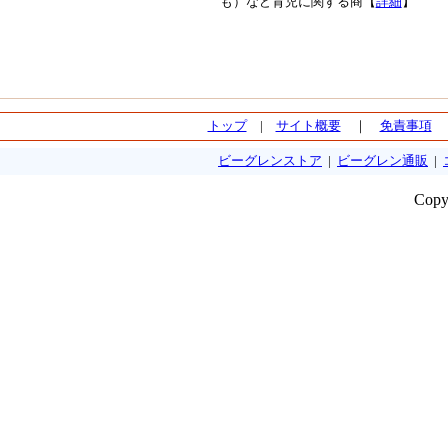
も）など育児に関する商【
詳細
】
トップ
|
サイト概要
｜
免責事項
ビーグレンストア
|
ビーグレン通販
|
Copy