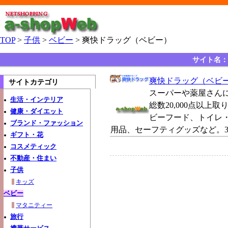
TOP
>
子供
>
ベビー
> 爽快ドラッグ（ベビー）
サイト名：
爽快ドラッグ（ベビ
サイトカテゴリ
スーパーや薬屋さん
生活・インテリア
総数20,000点以
健康・ダイエット
ビーフード、トイレ
ブランド・ファッション
用品、セーフティグッズなど。3
ギフト・花
コスメティック
不動産・住まい
子供
キッズ
ベビー
マタニティー
旅行