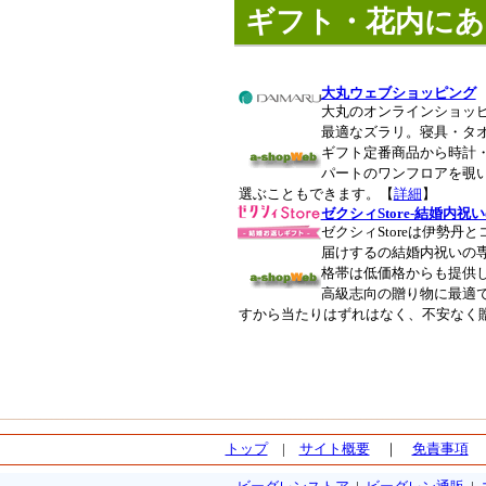
ギフト・花内にあ
大丸ウェブショッピング
大丸のオンラインショッ
最適なズラリ。寝具・タ
ギフト定番商品から時計
パートのワンフロアを覗
選ぶこともできます。【
詳細
】
ゼクシィStore-結婚内
ゼクシィStoreは伊勢丹
届けするの結婚内祝いの
格帯は低価格からも提供
高級志向の贈り物に最適
すから当たりはずれはなく、不安なく
トップ
|
サイト概要
｜
免責事項