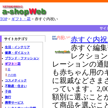
TOP
>
ギフト・花
> 赤すぐ内祝い
サイ
赤すぐ内祝
サイトカテゴリ
赤すぐ編集
生活・インテリア
健康・ダイエット
レクション
ブランド・ファッション
レーションの通
ギフト・花
花
も赤ちゃん用の
その他
に親戚などさま
コスメティック
不動産・住まい
っています。2,0
子供
額別に選ぶこと
旅行
携帯サービス
て商品を選ぶこ