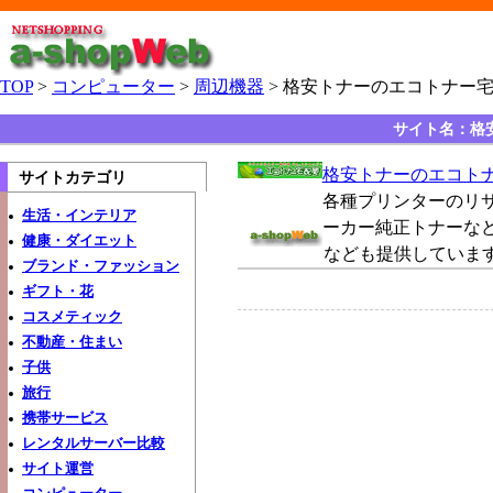
TOP
>
コンピューター
>
周辺機器
> 格安トナーのエコトナー
サイト名：格
格安トナーのエコト
サイトカテゴリ
各種プリンターのリ
生活・インテリア
ーカー純正トナーな
健康・ダイエット
なども提供していま
ブランド・ファッション
ギフト・花
コスメティック
不動産・住まい
子供
旅行
携帯サービス
レンタルサーバー比較
サイト運営