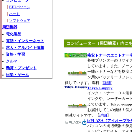
コンピューター
BTOパソコン
ハード
ソフトウェア
周辺機器
電化製品
電話・インターネット
コンピューター（周辺機器）内に
求人・アルバイト情報
資格・学習
格安トナーのエコトナー
各種プリンターのリサイ
クルマ
しています。また、ノー
懸賞・プレゼント
ー純正トナーなどを格安
娯楽・ゲーム
ン用のバッテリーリフレ
供しています。送料【
詳細
】
Tokyo e-supply
インク・トナー・ＯＡ消
インクや、レーザーカー
えています。Tokyo.e-s
お届けしてこの価格！個
削減サイトです。【
詳細
】
ioPLAZA（アイオープラ
パソコンの周辺機器の決
ョッピングサイト。アイ