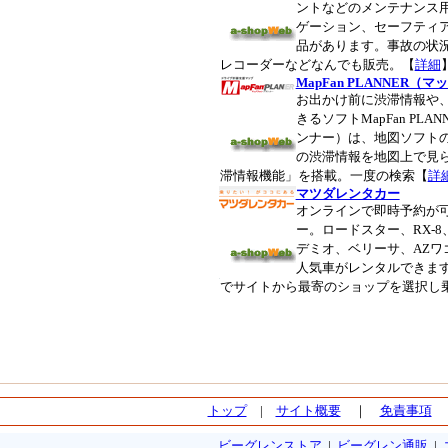
ントなどのメンテナンス
ゲーション、セーフティ
品があります。事故の状
レコーダーなどなんでも販売。【
詳細
MapFan PLANNER
お出かけ前に渋滞情報や
きるソフトMapFan PL
ンナー）は、地図ソフト
の渋滞情報を地図上で見
滞情報機能」を搭載。一度の検索【
詳
マツダレンタカー
オンラインで即時予約が
ー。ロードスター、RX-
デミオ、ベリーサ、AZワ
人気車がレンタルできます
でサイトから最寄のショップを選択し
トップ
|
サイト概要
｜
免責事項
ビーグレンストア
|
ビーグレン通販
|