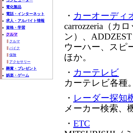
コンピューター
電化製品
・
カーオーディ
電話・インターネット
求人・アルバイト情報
carrozzeri
資格・学習
ン）、ADDZE
クルマ
クルマ
ウーハー、スピ
バイク
ほか。
保険
アクセサリー
懸賞・プレゼント
・
カーテレビ
娯楽・ゲーム
カーテレビ各種
・
レーダー探知
メーカー検索、
・
ETC