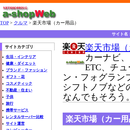
TOP
>
クルマ
> 楽天市場（カー用品）
サイト名
楽天市場（
サイトカテゴリ
カーナビ、
生活・インテリア
健康・ダイエット
ETC、チ
ブランド・ファッション
ン・フォグラン
ギフト・花
コスメティック
シフトノブなど
不動産・住まい
なんでもそろう
子供
旅行
携帯サービス
楽天市場（カー用
レンタルサーバー比較
サイト運営