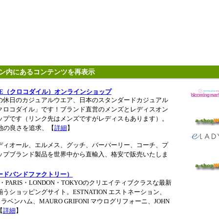
ン内にあるコンテンツを再表示
ILE（クロコダイル）オンラインショップ
の休日のカジュアルウエア、日本のスタンダードカジュアル
クロコダイル」です！ブランド直営のメンズとレディスオン
ップです（リンク先はメンズですがレディスもあります）。
地の良さを追求、【
詳細
】
ディオール、エルメス、グッチ、バーバーリー、コーチ、プ
ップブランド製品を世界中から直輸入、格安で販売いたしま
】
ロードバンドファクトリー）
・PARIS・LONDON・TOKYOのクリエイティブクラスな最新
うショッピングサイト。ESTNATION エストネーション、
M ラベンハム、MAURO GRIFONI マウログリフォーニ、JOHN
【
詳細
】