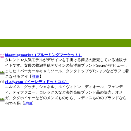
bloomingmarket（ブルーミングマーケット）
タレントや人気モデルがデザインを手掛ける商品の販売している通販サ
イトです。女優の牧瀬里穂デザインの新洋服ブランドSucreがデビューし
ました！パーカーやキャミソール、タンクトップやTシャツなどラフに着
こなせるアイ【
詳細
】
eLady.com（イーレディドットコム）
エルメス、グッチ、シャネル、ルイヴィトン、ディオール、フェンデ
ィ、ティファニー、ロレックスなど海外高級ブランド品の販売。オメ
ガ、タグホイヤーなどのメンズものから、レディスもののブランドなら
何でも揃【
詳細
】