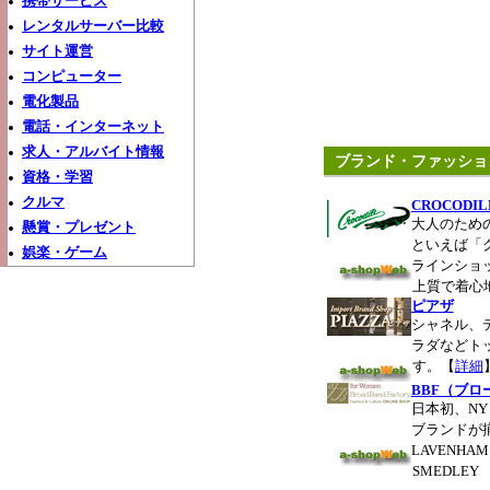
携帯サービス
レンタルサーバー比較
サイト運営
コンピューター
電化製品
電話・インターネット
求人・アルバイト情報
ブランド・ファッショ
資格・学習
クルマ
CROCOD
大人のため
懸賞・プレゼント
といえば「
娯楽・ゲーム
ラインショ
上質で着心
ピアザ
シャネル、
ラダなどト
す。【
詳細
BBF（ブ
日本初、NY
ブランドが揃
LAVENHA
SMEDLEY 