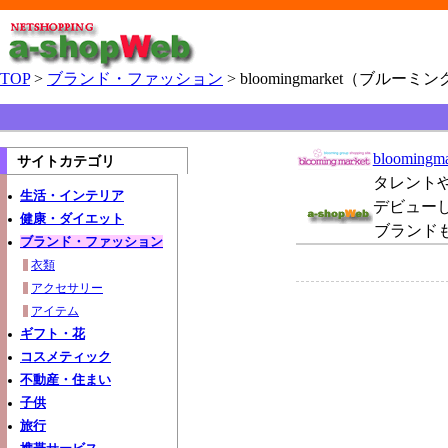
TOP
>
ブランド・ファッション
> bloomingmarket（ブル
bloomi
サイトカテゴリ
タレント
生活・インテリア
デビュー
健康・ダイエット
ブランド
ブランド・ファッション
衣類
アクセサリー
アイテム
ギフト・花
コスメティック
不動産・住まい
子供
旅行