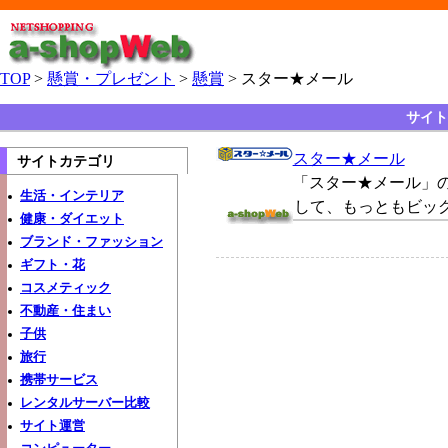
TOP
>
懸賞・プレゼント
>
懸賞
> スター★メール
サイト
スター★メール
サイトカテゴリ
「スター★メール」
生活・インテリア
して、もっともビッグな
健康・ダイエット
ブランド・ファッション
ギフト・花
コスメティック
不動産・住まい
子供
旅行
携帯サービス
レンタルサーバー比較
サイト運営