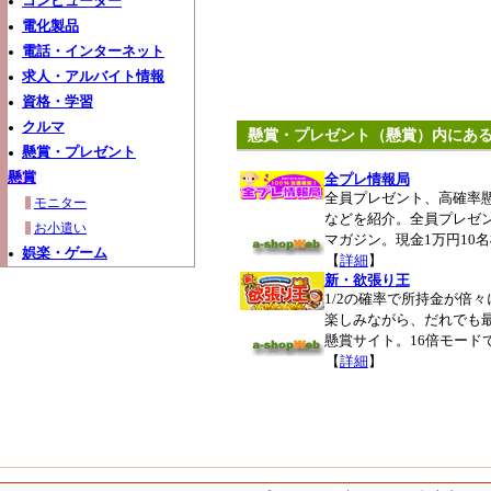
コンピューター
電化製品
電話・インターネット
求人・アルバイト情報
資格・学習
クルマ
懸賞・プレゼント（懸賞）内にあ
懸賞・プレゼント
懸賞
全プレ情報局
全員プレゼント、高確率懸
モニター
などを紹介。全員プレゼ
お小遣い
マガジン。現金1万円10
娯楽・ゲーム
【
詳細
】
新・欲張り王
1/2の確率で所持金が倍
楽しみながら、だれでも最高
懸賞サイト。16倍モード
【
詳細
】